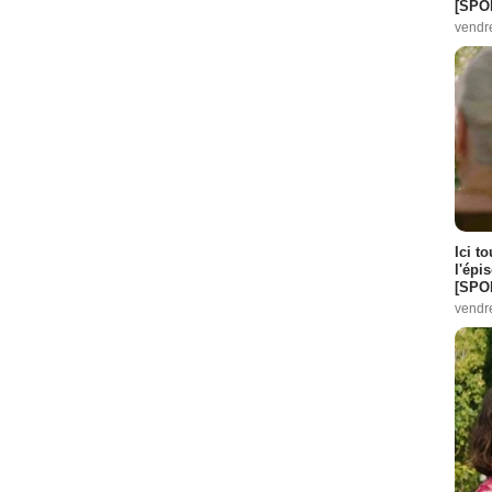
[SPO
vendr
Ici t
l'épi
[SPO
vendr