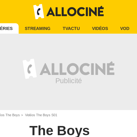
ÉRIES
STREAMING
TVACTU
VIDÉOS
VOD
éos The Boys
Vidéos The Boys S01
The Boys