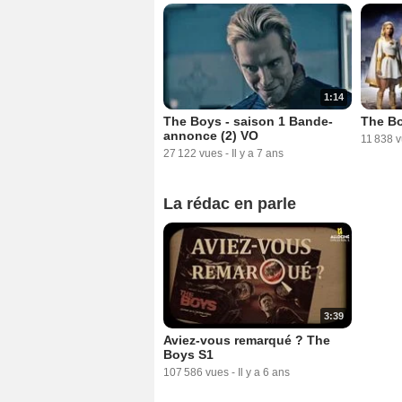
1:14
The Boys - saison 1 Bande-
The Bo
annonce (2) VO
11 838 
27 122 vues
-
Il y a 7 ans
La rédac en parle
3:39
Aviez-vous remarqué ? The
Boys S1
107 586 vues
-
Il y a 6 ans