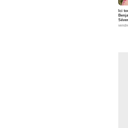
Ici t
Benj
Séver
vendr