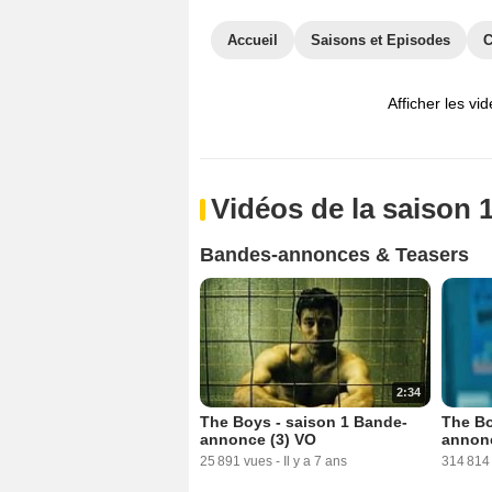
Accueil
Saisons et Episodes
C
Afficher les vi
Vidéos de la saison 
Bandes-annonces & Teasers
2:34
The Boys - saison 1 Bande-
The Bo
annonce (3) VO
annon
25 891 vues
-
Il y a 7 ans
314 814