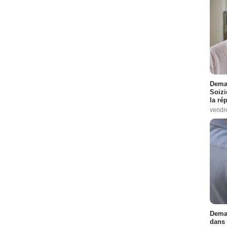
Demai
Soizi
la ré
vendr
Demai
dans 