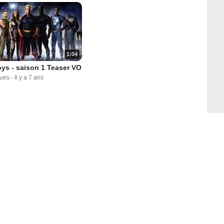
1:04
ys - saison 1 Teaser VO
vues
-
Il y a 7 ans