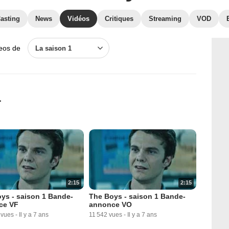
asting
News
Vidéos
Critiques
Streaming
VOD
deos de
La saison 1
1
2:15
2:15
ys - saison 1 Bande-
The Boys - saison 1 Bande-
ce VF
annonce VO
 vues
-
Il y a 7 ans
11 542 vues
-
Il y a 7 ans