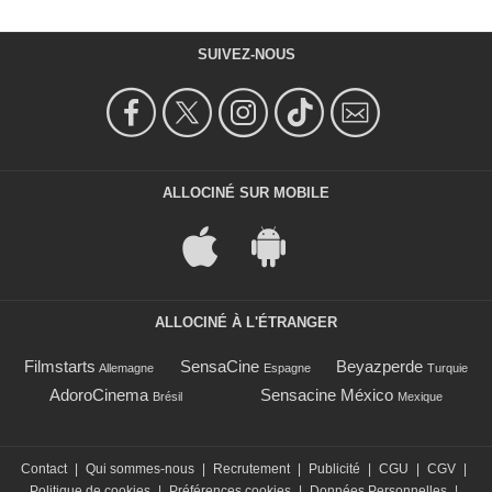
SUIVEZ-NOUS
ALLOCINÉ SUR MOBILE
ALLOCINÉ À L'ÉTRANGER
Filmstarts
SensaCine
Beyazperde
Allemagne
Espagne
Turquie
AdoroCinema
Sensacine México
Brésil
Mexique
Contact
|
Qui sommes-nous
|
Recrutement
|
Publicité
|
CGU
|
CGV
|
Politique de cookies
|
Préférences cookies
|
Données Personnelles
|