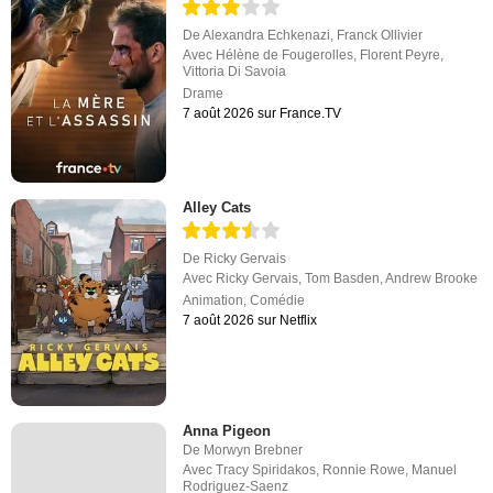
De
Alexandra Echkenazi
,
Franck Ollivier
Avec
Hélène de Fougerolles
,
Florent Peyre
,
Vittoria Di Savoia
Drame
7 août 2026 sur France.TV
Alley Cats
De
Ricky Gervais
Avec
Ricky Gervais
,
Tom Basden
,
Andrew Brooke
Animation
,
Comédie
7 août 2026 sur Netflix
Anna Pigeon
De
Morwyn Brebner
Avec
Tracy Spiridakos
,
Ronnie Rowe
,
Manuel
Rodriguez-Saenz