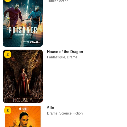
Thriller
,
Action
House of the Dragon
2
Fantastique
,
Drame
Silo
3
Drame
,
Science Fiction