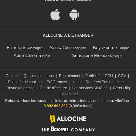
ALLOCINÉ À L'ÉTRANGER
Filmstarts
SensaCine
Beyazperde
Allemagne
Espagne
Turquie
AdoroCinema
Sensacine México
Brésil
Mexique
Contact
|
Qui sommes-nous
|
Recrutement
|
Publicité
|
CGU
|
CGV
|
Politique de cookies
|
Préférences cookies
|
Données Personnelles
|
Revue de presse
|
Charte d'écriture
|
Les services AlloCiné
|
Gérer Utiq
|
©AlloCiné
Retrouvez tous les horaires et infos de votre cinéma sur le numéro AlloCiné :
0 892 892 892
(0,90€/minute)