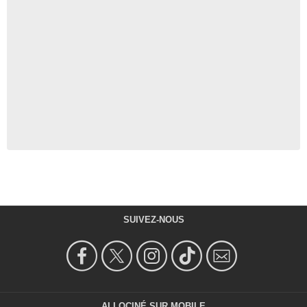
SUIVEZ-NOUS
ALLOCINÉ SUR MOBILE