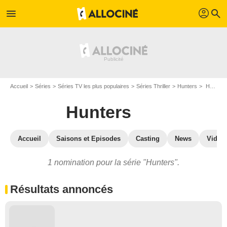
profil
menu
search
Accueil
Séries
Séries TV les plus populaires
Séries Thriller
Hunters
Hunters : prix et nominations
Hunters
Accueil
Saisons et Episodes
Casting
News
Vidéo
1 nomination pour la série "Hunters".
Résultats annoncés