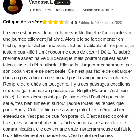
Vanessa L
318 abonnés
821 critiques
Suivre son activité
Critique de la série
4,0
Publiée le 18 octobre 2020
La série est arrivée début octobre sur Netflix et je l’ai regardé sur
une journée tellement j’ai aimé. Alors elle se fait démonter en
flèche, trop de clichés, mauvais clichés, blablabla et moi perso j’ai
juste méga kiffé ! Un énoooorme coup de cœur ! Déjà, j’ai adoré
l’héroïne assez naïve qui débarque mais pourtant qui est assez
talentueuse et débrouillarde. Elle se fait larguer méchamment par
son copain et elle se sent seule. Ce n’est pas facile de débarquer
dans un pays dont on ne connaît pas la langue ni les coutumes.
Remplie de clichés en tout genre, il y a des passages excellents
et drôles (je repense au passage sur Brigitte Macron c’est bien
drôle). Le deuxième point que j’ai aimé c’est l’esthétique de la
série, très bien filmée et surtout j’adore toutes les tenues que
porte Emily. Côté fashion elle assure plutôt bien même si bien
entendu ce n’est pas ce que l’on porte ici. C’est assez coloré et
frais, c’est vraiment plaisant. J’ai beaucoup aimé aussi le côté
communication, elle devient une vraie instagrammeuse qui fait le
buzz littéralement à chaque fois. C’est plutôt de bonnes