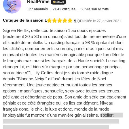
RealPrime
127 abonnés
2 042 critiques
Suivre son activité
Critique de la saison 1
5,0
Publiée le 27 janvier 2021
Signée Netflix, cette courte saison 1 au cours épisodes
(seulement 20 à 30 min chacun) s'est tout de même avérée d'une
efficacité démentielle. Un casting français à 98 % épatant et dont
les clichés, comportements sournois, parler drastiques sont mis
en avant de toutes les manières imaginable pour que l'on déteste
le français mais aussi les français de la Haute société. Le casting
étranger lui, est bien-sûr marquer par son personnage principal,
son actrice n°1, Lily Collins dont je suis tombé raide dingue
depuis "Blanche-Neige" diffusé durant les fêtes de Noel
récemment. Une jeune actrice cumulant toutes les bonnes
options : magnifiques, sensuelle, sexy avec toutes ses tenues,
pétillante et débordante de peps. Son amie de série est également
géniale et ce côté étrangère qui les lies est dément. Niveau
français donc, le chic, le luxe et donc, monde de la mode
impitoyable fut montrer d'une manière génialissime.
spoiler: