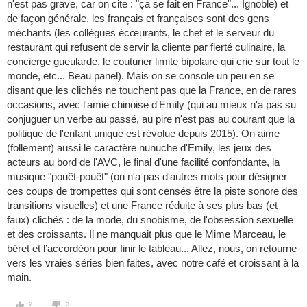
n'est pas grave, car on cite : "ça se fait en France"... Ignoble) et
de façon générale, les français et françaises sont des gens
méchants (les collègues écœurants, le chef et le serveur du
restaurant qui refusent de servir la cliente par fierté culinaire, la
concierge gueularde, le couturier limite bipolaire qui crie sur tout le
monde, etc... Beau panel). Mais on se console un peu en se
disant que les clichés ne touchent pas que la France, en de rares
occasions, avec l'amie chinoise d'Emily (qui au mieux n'a pas su
conjuguer un verbe au passé, au pire n'est pas au courant que la
politique de l'enfant unique est révolue depuis 2015). On aime
(follement) aussi le caractère nunuche d'Emily, les jeux des
acteurs au bord de l'AVC, le final d'une facilité confondante, la
musique "pouêt-pouêt" (on n'a pas d'autres mots pour désigner
ces coups de trompettes qui sont censés être la piste sonore des
transitions visuelles) et une France réduite à ses plus bas (et
faux) clichés : de la mode, du snobisme, de l'obsession sexuelle
et des croissants. Il ne manquait plus que le Mime Marceau, le
béret et l’accordéon pour finir le tableau... Allez, nous, on retourne
vers les vraies séries bien faites, avec notre café et croissant à la
main.
2
3