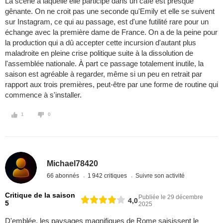
La scène à laquelle elle participe dans un café est presque
gênante. On ne croit pas une seconde qu'Emily et elle se suivent
sur Instagram, ce qui au passage, est d'une futilité rare pour un
échange avec la première dame de France. On a de la peine pour
la production qui a dû accepter cette incursion d'autant plus
maladroite en pleine crise politique suite à la dissolution de
l'assemblée nationale. À part ce passage totalement inutile, la
saison est agréable à regarder, même si un peu en retrait par
rapport aux trois premières, peut-être par une forme de routine qui
commence à s'installer.
1
0
Michael78420
66 abonnés
1 942 critiques
Suivre son activité
Critique de la saison
Publiée le 29 décembre
4,0
5
2025
D'emblée, les paysages magnifiques de Rome saisissent le