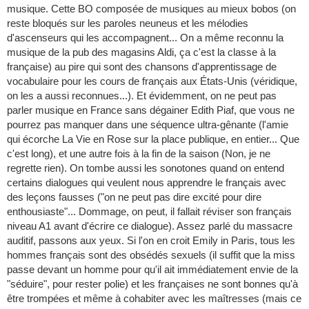
musique. Cette BO composée de musiques au mieux bobos (on
reste bloqués sur les paroles neuneus et les mélodies
d'ascenseurs qui les accompagnent... On a même reconnu la
musique de la pub des magasins Aldi, ça c'est la classe à la
française) au pire qui sont des chansons d'apprentissage de
vocabulaire pour les cours de français aux États-Unis (véridique,
on les a aussi reconnues...). Et évidemment, on ne peut pas
parler musique en France sans dégainer Edith Piaf, que vous ne
pourrez pas manquer dans une séquence ultra-gênante (l'amie
qui écorche La Vie en Rose sur la place publique, en entier... Que
c'est long), et une autre fois à la fin de la saison (Non, je ne
regrette rien). On tombe aussi les sonotones quand on entend
certains dialogues qui veulent nous apprendre le français avec
des leçons fausses ("on ne peut pas dire excité pour dire
enthousiaste"... Dommage, on peut, il fallait réviser son français
niveau A1 avant d'écrire ce dialogue). Assez parlé du massacre
auditif, passons aux yeux. Si l'on en croit Emily in Paris, tous les
hommes français sont des obsédés sexuels (il suffit que la miss
passe devant un homme pour qu'il ait immédiatement envie de la
"séduire", pour rester polie) et les françaises ne sont bonnes qu'à
être trompées et même à cohabiter avec les maîtresses (mais ce