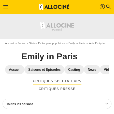
profil
menu
search
Accueil
Séries
Séries TV les plus populaires
Emily in Paris
Avis Emily in Paris
Emily in Paris
Accueil
Saisons et Episodes
Casting
News
Vidéo
CRITIQUES SPECTATEURS
CRITIQUES PRESSE
Toutes les saisons