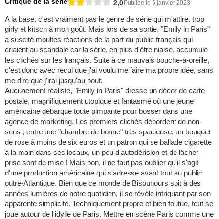
Critique de la série
2,0
Publiée le 5 janvier 2023
A la base, c'est vraiment pas le genre de série qui m'attire, trop
girly et kitsch à mon goût. Mais lors de sa sortie, "Emily in Paris"
a suscité moultes réactions de la part du public français qui
criaient au scandale car la série, en plus d'être niaise, accumule
les clichés sur les français. Suite à ce mauvais bouche-à-oreille,
c'est donc avec recul que j'ai voulu me faire ma propre idée, sans
me dire que j'irai jusqu'au bout.
Aucunement réaliste, "Emily in Paris" dresse un décor de carte
postale, magnifiquement utopique et fantasmé où une jeune
américaine débarque toute pimpante pour bosser dans une
agence de marketing. Les premiers clichés débordent de non-
sens ; entre une "chambre de bonne" très spacieuse, un bouquet
de rose à moins de six euros et un patron qui se ballade cigarette
à la main dans ses locaux, un peu d'autodérision et de lâcher-
prise sont de mise ! Mais bon, il ne faut pas oublier qu'il s'agit
d'une production américaine qui s'adresse avant tout au public
outre-Atlantique. Bien que ce monde de Bisounours soit à des
années lumières de notre quotidien, il se révèle intriguant par son
apparente simplicité. Techniquement propre et bien foutue, tout se
joue autour de l'idylle de Paris. Mettre en scène Paris comme une