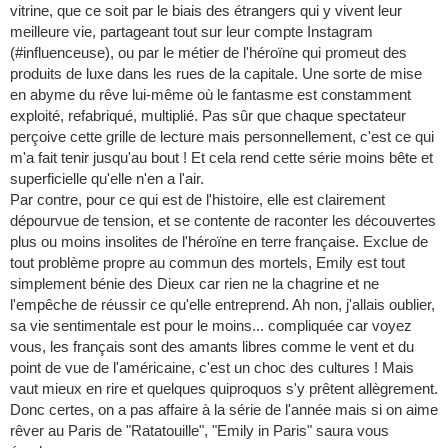
vitrine, que ce soit par le biais des étrangers qui y vivent leur
meilleure vie, partageant tout sur leur compte Instagram
(#influenceuse), ou par le métier de l'héroïne qui promeut des
produits de luxe dans les rues de la capitale. Une sorte de mise
en abyme du rêve lui-même où le fantasme est constamment
exploité, refabriqué, multiplié. Pas sûr que chaque spectateur
perçoive cette grille de lecture mais personnellement, c'est ce qui
m'a fait tenir jusqu'au bout ! Et cela rend cette série moins bête et
superficielle qu'elle n'en a l'air.
Par contre, pour ce qui est de l'histoire, elle est clairement
dépourvue de tension, et se contente de raconter les découvertes
plus ou moins insolites de l'héroïne en terre française. Exclue de
tout problème propre au commun des mortels, Emily est tout
simplement bénie des Dieux car rien ne la chagrine et ne
l'empêche de réussir ce qu'elle entreprend. Ah non, j'allais oublier,
sa vie sentimentale est pour le moins... compliquée car voyez
vous, les français sont des amants libres comme le vent et du
point de vue de l'américaine, c'est un choc des cultures ! Mais
vaut mieux en rire et quelques quiproquos s'y prêtent allègrement.
Donc certes, on a pas affaire à la série de l'année mais si on aime
rêver au Paris de "Ratatouille", "Emily in Paris" saura vous