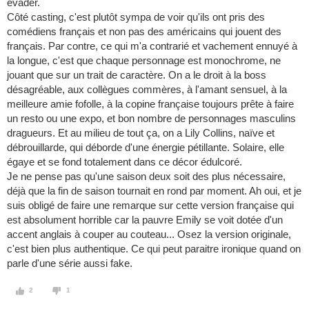
évader.
Côté casting, c'est plutôt sympa de voir qu'ils ont pris des
comédiens français et non pas des américains qui jouent des
français. Par contre, ce qui m'a contrarié et vachement ennuyé à
la longue, c'est que chaque personnage est monochrome, ne
jouant que sur un trait de caractère. On a le droit à la boss
désagréable, aux collègues commères, à l'amant sensuel, à la
meilleure amie fofolle, à la copine française toujours prête à faire
un resto ou une expo, et bon nombre de personnages masculins
dragueurs. Et au milieu de tout ça, on a Lily Collins, naïve et
débrouillarde, qui déborde d'une énergie pétillante. Solaire, elle
égaye et se fond totalement dans ce décor édulcoré.
Je ne pense pas qu'une saison deux soit des plus nécessaire,
déjà que la fin de saison tournait en rond par moment. Ah oui, et je
suis obligé de faire une remarque sur cette version française qui
est absolument horrible car la pauvre Emily se voit dotée d'un
accent anglais à couper au couteau... Osez la version originale,
c'est bien plus authentique. Ce qui peut paraitre ironique quand on
parle d'une série aussi fake.
2
1