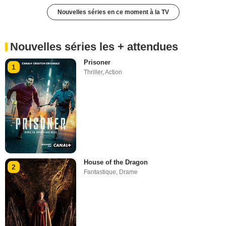
Nouvelles séries en ce moment à la TV
Nouvelles séries les + attendues
Prisoner
1
Thriller
,
Action
House of the Dragon
2
Fantastique
,
Drame