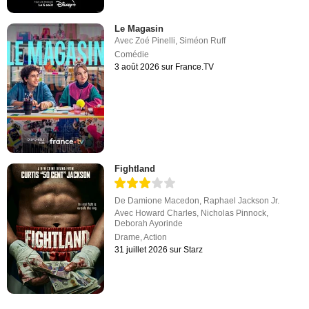
Le Magasin
Avec
Zoé Pinelli
,
Siméon Ruff
Comédie
3 août 2026 sur France.TV
Fightland
De
Damione Macedon
,
Raphael Jackson Jr.
Avec
Howard Charles
,
Nicholas Pinnock
,
Deborah Ayorinde
Drame
,
Action
31 juillet 2026 sur Starz