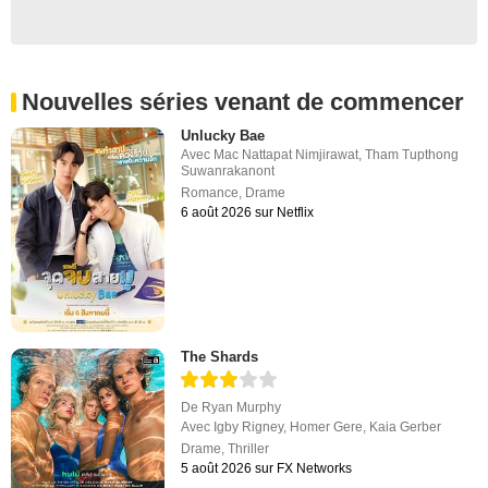
Nouvelles séries venant de commencer
Unlucky Bae
Avec
Mac Nattapat Nimjirawat
,
Tham Tupthong
Suwanrakanont
Romance
,
Drame
6 août 2026 sur Netflix
The Shards
De
Ryan Murphy
Avec
Igby Rigney
,
Homer Gere
,
Kaia Gerber
Drame
,
Thriller
5 août 2026 sur FX Networks