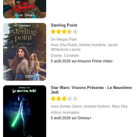
Sterling Point
De
Megan Park
Avec
Ella Rubin
,
Amélie Hoeferle
,
Jacob
Whiteduck-Lavoie
Drame
,
Comédie
5 août 2026 sur Amazon Prime Video
Star Wars: Visions Présente - Le Neuvième
Jedi
Avec
Kimiko Glenn
,
Andrew Kishino
,
Masi Oka
Action
,
Animation
5 août 2026 sur Disney+