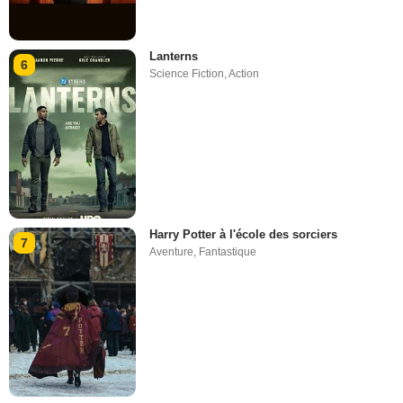
Lanterns
6
Science Fiction
,
Action
Harry Potter à l'école des sorciers
7
Aventure
,
Fantastique