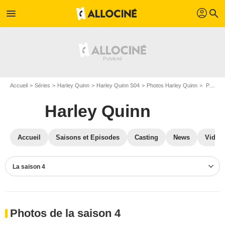
profil
menu
search
Accueil
Séries
Harley Quinn
Harley Quinn S04
Photos Harley Quinn
Photos Harley Quinn S04
Harley Quinn
Accueil
Saisons et Episodes
Casting
News
Vidéo
La saison 4
Photos de la saison 4