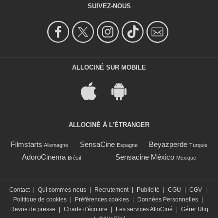
SUIVEZ-NOUS
ALLOCINÉ SUR MOBILE
ALLOCINÉ À L'ÉTRANGER
Filmstarts
SensaCine
Beyazperde
Allemagne
Espagne
Turquie
AdoroCinema
Sensacine México
Brésil
Mexique
Contact
|
Qui sommes-nous
|
Recrutement
|
Publicité
|
CGU
|
CGV
|
Politique de cookies
|
Préférences cookies
|
Données Personnelles
|
Revue de presse
|
Charte d'écriture
|
Les services AlloCiné
|
Gérer Utiq