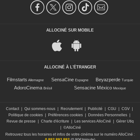
ALLOCINÉ SUR MOBILE
ALLOCINÉ À L'ÉTRANGER
Filmstarts
SensaCine
Beyazperde
Allemagne
Espagne
Turquie
AdoroCinema
Sensacine México
Brésil
Mexique
Contact
|
Qui sommes-nous
|
Recrutement
|
Publicité
|
CGU
|
CGV
|
Politique de cookies
|
Préférences cookies
|
Données Personnelles
|
Revue de presse
|
Charte d'écriture
|
Les services AlloCiné
|
Gérer Utiq
|
©AlloCiné
Retrouvez tous les horaires et infos de votre cinéma sur le numéro AlloCiné :
0 892 892 892
(0,90€/minute)