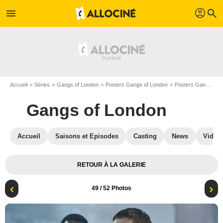
profil
menu
search
Accueil
Séries
Gangs of London
Posters Gangs of London
Posters Gangs of London S01
Gangs of London
Accueil
Saisons et Episodes
Casting
News
Vidéo
RETOUR À LA GALERIE
49
/ 52 Photos