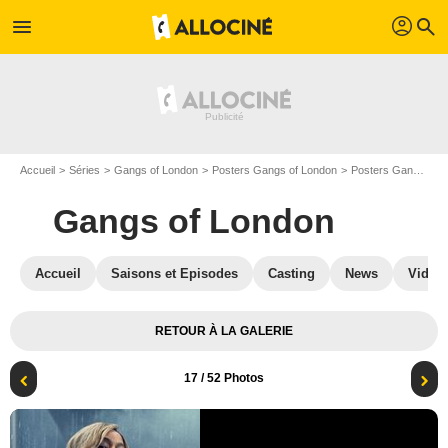
profil
menu
search
Accueil
Séries
Gangs of London
Posters Gangs of London
Posters Gangs of London S03
Gangs of London
Accueil
Saisons et Episodes
Casting
News
Vidéo
RETOUR À LA GALERIE
17
/ 52 Photos