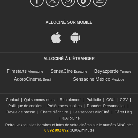
ALLOCINÉ SUR MOBILE
ALLOCINÉ À L'ÉTRANGER
Filmstarts
SensaCine
Beyazperde
Allemagne
Espagne
Turquie
AdoroCinema
Sensacine México
Brésil
Mexique
Contact
|
Qui sommes-nous
|
Recrutement
|
Publicité
|
CGU
|
CGV
|
Politique de cookies
|
Préférences cookies
|
Données Personnelles
|
Revue de presse
|
Charte d'écriture
|
Les services AlloCiné
|
Gérer Utiq
|
©AlloCiné
Retrouvez tous les horaires et infos de votre cinéma sur le numéro AlloCiné :
0 892 892 892
(0,90€/minute)