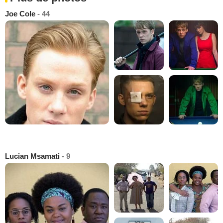
Joe Cole
- 44
Lucian Msamati
- 9