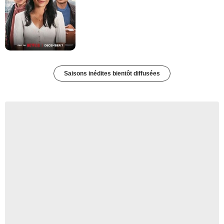
Saisons inédites bientôt diffusées