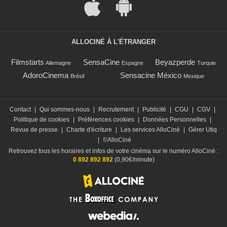
ALLOCINÉ À L'ÉTRANGER
Filmstarts
SensaCine
Beyazperde
Allemagne
Espagne
Turquie
AdoroCinema
Sensacine México
Brésil
Mexique
Contact
|
Qui sommes-nous
|
Recrutement
|
Publicité
|
CGU
|
CGV
|
Politique de cookies
|
Préférences cookies
|
Données Personnelles
|
Revue de presse
|
Charte d'écriture
|
Les services AlloCiné
|
Gérer Utiq
|
©AlloCiné
Retrouvez tous les horaires et infos de votre cinéma sur le numéro AlloCiné :
0 892 892 892
(0,90€/minute)