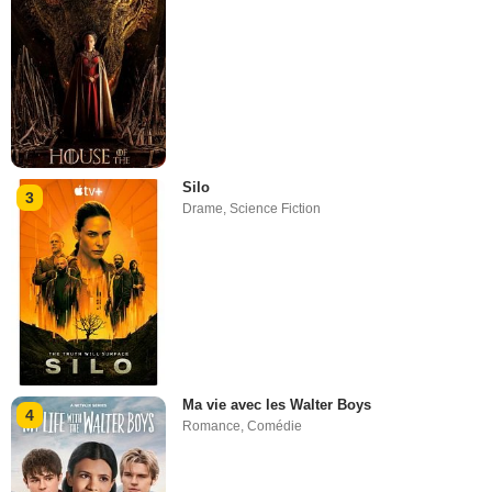
Silo
3
Drame
,
Science Fiction
Ma vie avec les Walter Boys
4
Romance
,
Comédie