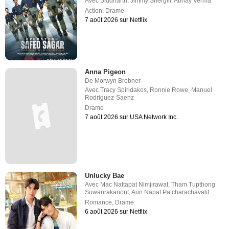
Avec
Siddharth
,
Jimmy Shergill
,
Abhay Verma
Action
,
Drame
7 août 2026 sur Netflix
Anna Pigeon
De
Morwyn Brebner
Avec
Tracy Spiridakos
,
Ronnie Rowe
,
Manuel
Rodriguez-Saenz
Drame
7 août 2026 sur USA Network Inc.
Unlucky Bae
Avec
Mac Nattapat Nimjirawat
,
Tham Tupthong
Suwanrakanont
,
Aun Napat Patcharachavalit
Romance
,
Drame
6 août 2026 sur Netflix