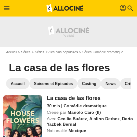
profil
menu
search
Accueil
Séries
Séries TV les plus populaires
Séries Comédie dramatique
La cas
La casa de las flores
Accueil
Saisons et Episodes
Casting
News
Critiq
La casa de las flores
30 min
|
Comédie dramatique
Créée par
Manolo Caro (II)
Avec
Cecilia Suárez
,
Aislinn Derbez
,
Dario
Yazbek Bernal
Nationalité
Mexique