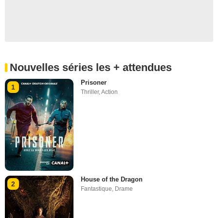
Nouvelles séries les + attendues
Prisoner
1
Thriller
,
Action
House of the Dragon
2
Fantastique
,
Drame