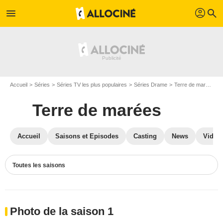
profil
menu
search
Accueil
Séries
Séries TV les plus populaires
Séries Drame
Terre de marées
Terre de marées
Accueil
Saisons et Episodes
Casting
News
Vidéo
Toutes les saisons
Photo de la saison 1