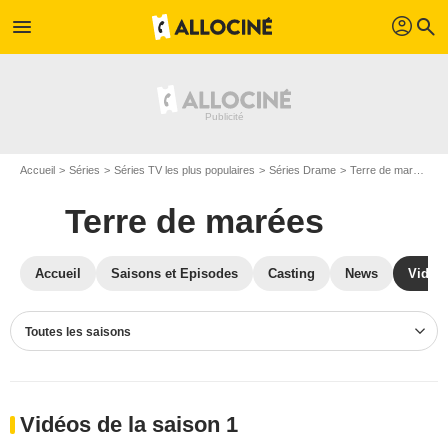
profil
menu
search
Accueil
Séries
Séries TV les plus populaires
Séries Drame
Terre de marées
Terre de marées
Accueil
Saisons et Episodes
Casting
News
Vidéo
Toutes les saisons
Vidéos de la saison 1