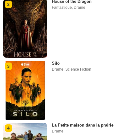
House of the Dragon
2
Fantastique
,
Drame
Silo
3
Drame
,
Science Fiction
La Petite maison dans la prairie
4
Drame