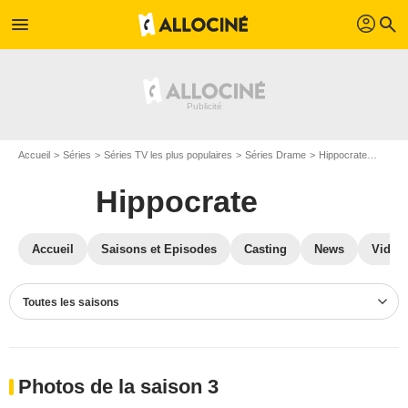
profil
menu
search
Accueil
Séries
Séries TV les plus populaires
Séries Drame
Hippocrate
Photo
Hippocrate
Accueil
Saisons et Episodes
Casting
News
Vidéo
Toutes les saisons
Photos de la saison 3