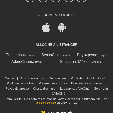
ALLOCINÉ SUR MOBILE
ALLOCINÉ À L'ÉTRANGER
Filmstarts
SensaCine
Beyazperde
Allemagne
Espagne
Turquie
AdoroCinema
Sensacine México
Brésil
Mexique
Contact
|
Qui sommes-nous
|
Recrutement
|
Publicité
|
CGU
|
CGV
|
Politique de cookies
|
Préférences cookies
|
Données Personnelles
|
Revue de presse
|
Charte d'écriture
|
Les services AlloCiné
|
Gérer Utiq
|
©AlloCiné
Retrouvez tous les horaires et infos de votre cinéma sur le numéro AlloCiné :
0 892 892 892
(0,90€/minute)