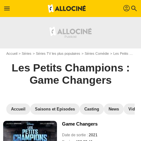
profil
menu
search
Accueil
Séries
Séries TV les plus populaires
Séries Comédie
Les Petits Champions : Game Changers
Les Petits Champions :
Game Changers
Accueil
Saisons et Episodes
Casting
News
Vidéo
Game Changers
Date de sortie :
2021