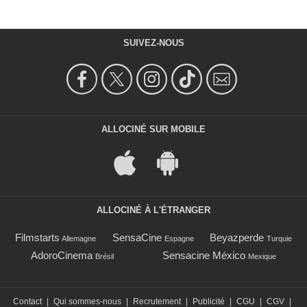
SUIVEZ-NOUS
ALLOCINÉ SUR MOBILE
ALLOCINÉ À L'ÉTRANGER
Filmstarts
SensaCine
Beyazperde
Allemagne
Espagne
Turquie
AdoroCinema
Sensacine México
Brésil
Mexique
Contact
|
Qui sommes-nous
|
Recrutement
|
Publicité
|
CGU
|
CGV
|