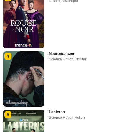
Drame
,
Historique
Neuromancien
4
Science Fiction
,
Thriller
Lanterns
5
Science Fiction
,
Action