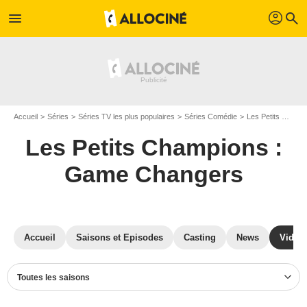
profil
menu
search
Accueil
Séries
Séries TV les plus populaires
Séries Comédie
Les Petits Champions : Game Changers
Les Petits Champions :
Game Changers
Accueil
Saisons et Episodes
Casting
News
Vidéo
Toutes les saisons