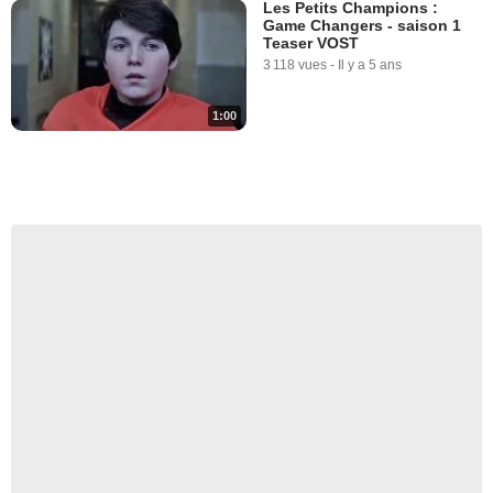
Les Petits Champions :
Game Changers - saison 1
Teaser VOST
3 118 vues
-
Il y a 5 ans
1:00