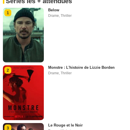
Séries les + attendues
Below
1
Drame
,
Thriller
Monstre : L'histoire de Lizzie Borden
2
Drame
,
Thriller
Le Rouge et le Noir
3