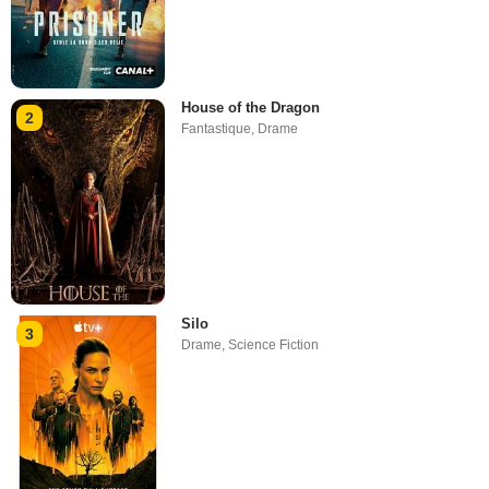
House of the Dragon
2
Fantastique
,
Drame
Silo
3
Drame
,
Science Fiction