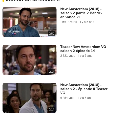
New Amsterdam (2018) -
saison 2 partie 2 Bande-
annonce VF
19 618 vues
-
Il y a 5 ans
0:50
Teaser New Amsterdam VO
saison 2 épisode 14
2 821 vues
-
Il y a 6 ans
0:14
New Amsterdam (2018) -
saison 2 - épisode 9 Teaser
VO
6 254 vues
-
Il y a 6 ans
0:14