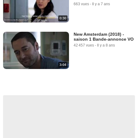
663 vues
-
Il y a 7 ans
0:30
New Amsterdam (2018) -
saison 1 Bande-annonce VO
42 457 vues
-
Il y a 8 ans
3:04