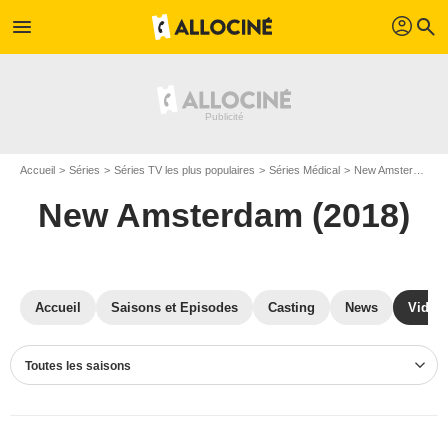
profil
menu
search
Accueil
Séries
Séries TV les plus populaires
Séries Médical
New Amsterdam (2018)
New Amsterdam (2018)
Accueil
Saisons et Episodes
Casting
News
Vidéo
Toutes les saisons