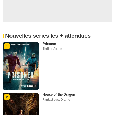
Nouvelles séries les + attendues
Prisoner
1
Thriller
,
Action
House of the Dragon
2
Fantastique
,
Drame