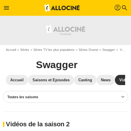
profil
menu
search
Accueil
Séries
Séries TV les plus populaires
Séries Drame
Swagger
Vidéos Swagger
Swagger
Accueil
Saisons et Episodes
Casting
News
Vidéo
Toutes les saisons
Vidéos de la saison 2