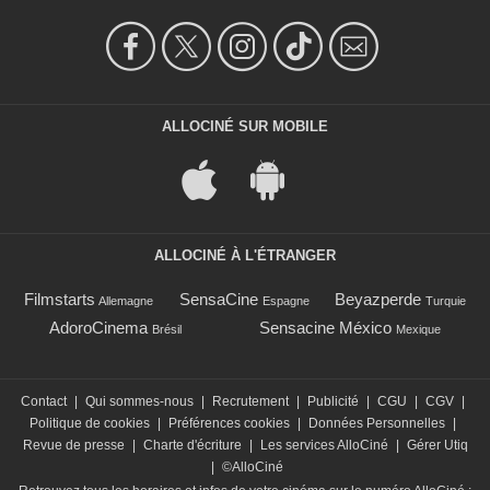
ALLOCINÉ SUR MOBILE
ALLOCINÉ À L'ÉTRANGER
Filmstarts
SensaCine
Beyazperde
Allemagne
Espagne
Turquie
AdoroCinema
Sensacine México
Brésil
Mexique
Contact
|
Qui sommes-nous
|
Recrutement
|
Publicité
|
CGU
|
CGV
|
Politique de cookies
|
Préférences cookies
|
Données Personnelles
|
Revue de presse
|
Charte d'écriture
|
Les services AlloCiné
|
Gérer Utiq
|
©AlloCiné