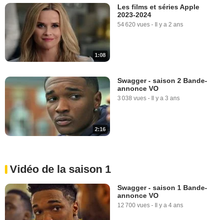
Les films et séries Apple
2023-2024
54 620 vues
-
Il y a 2 ans
1:08
Swagger - saison 2 Bande-
annonce VO
3 038 vues
-
Il y a 3 ans
2:16
Vidéo de la saison 1
Swagger - saison 1 Bande-
annonce VO
12 700 vues
-
Il y a 4 ans