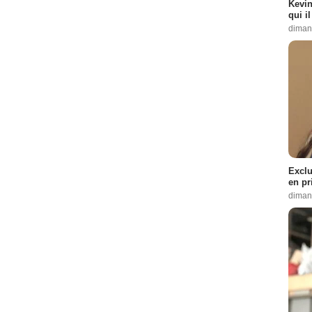
Kevin
qui i
diman
Exclu
en pr
diman