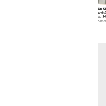
Un Si
arrêt
au 14
samed