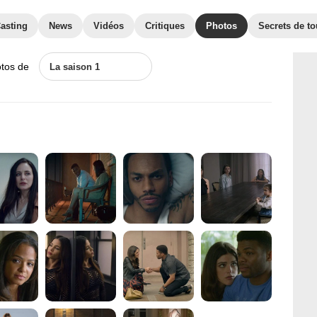
asting
News
Vidéos
Critiques
Photos
Secrets de t
otos de
La saison 1