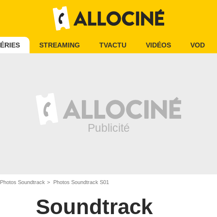
ÉRIES
STREAMING
TVACTU
VIDÉOS
VOD
Photos Soundtrack
Photos Soundtrack S01
Soundtrack