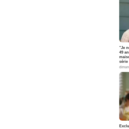
"Je n
49 an
maiso
série 
diman
Exclu