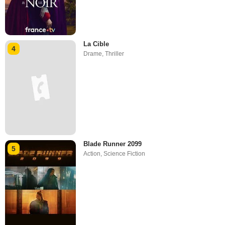
La Cible
4
Drame
,
Thriller
Blade Runner 2099
5
Action
,
Science Fiction