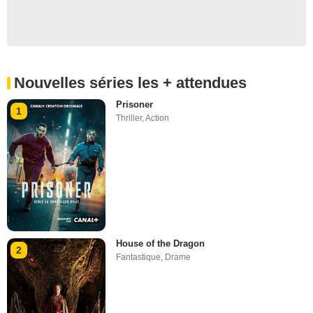
Nouvelles séries les + attendues
Prisoner
1
Thriller
,
Action
House of the Dragon
2
Fantastique
,
Drame