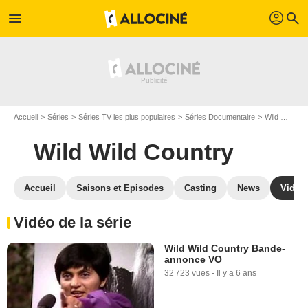
profil
menu
search
Accueil
Séries
Séries TV les plus populaires
Séries Documentaire
Wild Wild Country
Wild Wild Country
Accueil
Saisons et Episodes
Casting
News
Vidéo
Vidéo de la série
Wild Wild Country Bande-
annonce VO
32 723 vues
-
Il y a 6 ans