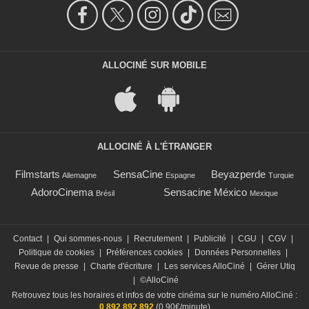
ALLOCINÉ SUR MOBILE
ALLOCINÉ À L'ÉTRANGER
Filmstarts
SensaCine
Beyazperde
Allemagne
Espagne
Turquie
AdoroCinema
Sensacine México
Brésil
Mexique
Contact
|
Qui sommes-nous
|
Recrutement
|
Publicité
|
CGU
|
CGV
|
Politique de cookies
|
Préférences cookies
|
Données Personnelles
|
Revue de presse
|
Charte d'écriture
|
Les services AlloCiné
|
Gérer Utiq
|
©AlloCiné
Retrouvez tous les horaires et infos de votre cinéma sur le numéro AlloCiné :
0 892 892 892
(0,90€/minute)