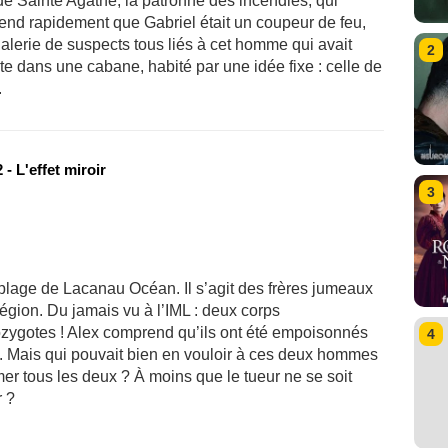
 de Sainte Agathe, la patronne des incendies, qui
rend rapidement que Gabriel était un coupeur de feu,
alerie de suspects tous liés à cet homme qui avait
2
mite dans une cabane, habité par une idée fixe : celle de
.
- L'effet miroir
3
plage de Lacanau Océan. Il s’agit des frères jumeaux
égion. Du jamais vu à l’IML : deux corps
zygotes ! Alex comprend qu’ils ont été empoisonnés
4
e. Mais qui pouvait bien en vouloir à ces deux hommes
mer tous les deux ? À moins que le tueur ne se soit
r ?