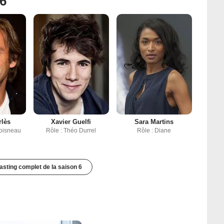
 6
rlès
Xavier Guelfi
Sara Martins
Doisneau
Rôle : Théo Durrel
Rôle : Diane
casting complet de la saison 6