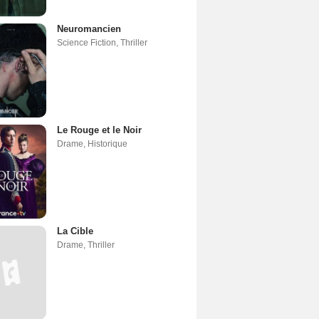
Neuromancien
Science Fiction
,
Thriller
Le Rouge et le Noir
Drame
,
Historique
La Cible
Drame
,
Thriller