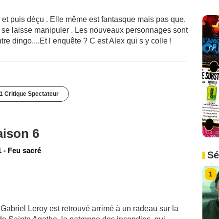
 et puis déçu . Elle même est fantasque mais pas que.
et se laisse manipuler . Les nouveaux personnages sont
re dingo....Et l enquête ? C est Alex qui s y colle !
1 Critique Spectateur
aison 6
 - Feu sacré
Sé
1
 Gabriel Leroy est retrouvé arrimé à un radeau sur la