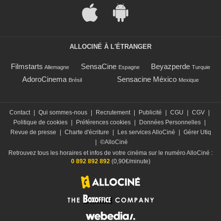
ALLOCINÉ À L'ÉTRANGER
Filmstarts
SensaCine
Beyazperde
Allemagne
Espagne
Turquie
AdoroCinema
Sensacine México
Brésil
Mexique
Contact
|
Qui sommes-nous
|
Recrutement
|
Publicité
|
CGU
|
CGV
|
Politique de cookies
|
Préférences cookies
|
Données Personnelles
|
Revue de presse
|
Charte d'écriture
|
Les services AlloCiné
|
Gérer Utiq
|
©AlloCiné
Retrouvez tous les horaires et infos de votre cinéma sur le numéro AlloCiné :
0 892 892 892
(0,90€/minute)