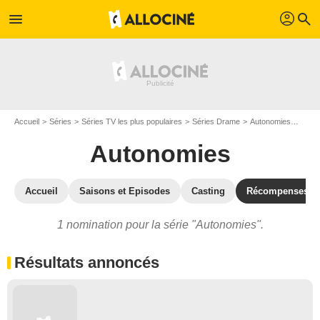
profil
menu
search
Accueil
Séries
Séries TV les plus populaires
Séries Drame
Autonomies
Auton
Autonomies
Accueil
Saisons et Episodes
Casting
Récompenses
1 nomination pour la série "Autonomies".
Résultats annoncés