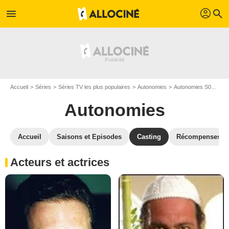
profil
menu
search
Accueil
Séries
Séries TV les plus populaires
Autonomies
Autonomies S01
Ca
Autonomies
Accueil
Saisons et Episodes
Casting
Récompenses
Acteurs et actrices