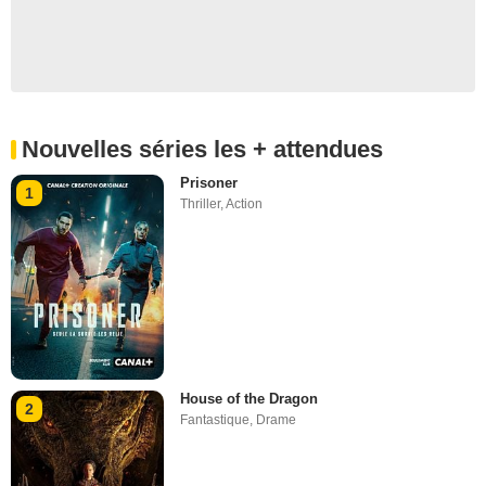
Nouvelles séries les + attendues
Prisoner
1
Thriller
,
Action
House of the Dragon
2
Fantastique
,
Drame