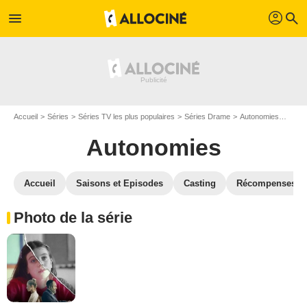
profil
menu
search
Accueil
Séries
Séries TV les plus populaires
Séries Drame
Autonomies
Phot
Autonomies
Accueil
Saisons et Episodes
Casting
Récompenses
Photo de la série