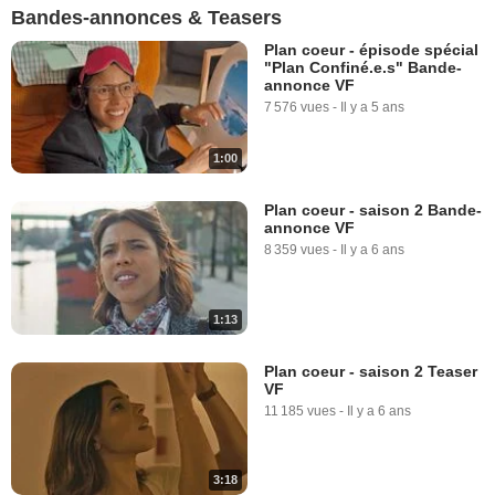
Bandes-annonces & Teasers
Plan coeur - épisode spécial
"Plan Confiné.e.s" Bande-
annonce VF
7 576 vues
-
Il y a 5 ans
1:00
Plan coeur - saison 2 Bande-
annonce VF
8 359 vues
-
Il y a 6 ans
1:13
Plan coeur - saison 2 Teaser
VF
11 185 vues
-
Il y a 6 ans
3:18