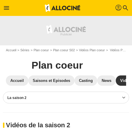
profil
menu
search
Accueil
Séries
Plan coeur
Plan coeur S02
Vidéos Plan coeur
Vidéos Plan coeur S02
Plan coeur
Accueil
Saisons et Episodes
Casting
News
Vidéo
La saison 2
Vidéos de la saison 2