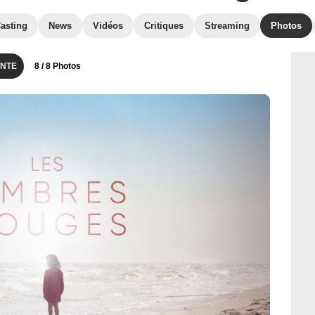
asting
News
Vidéos
Critiques
Streaming
Photos
NTE
8
/ 8 Photos