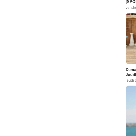
[SPO
vendr
Demai
Judit
jeudi 