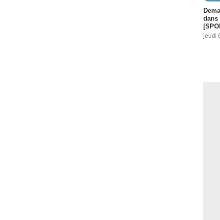
Demai
dans 
[SPO
jeudi 