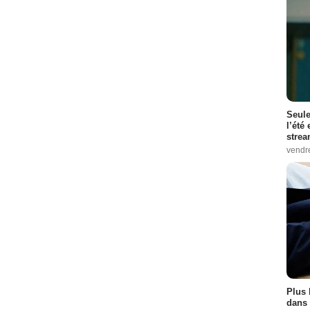
Seule
l’été
stre
vendr
Plus 
dans 