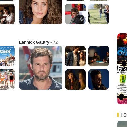
Lannick Gautry
- 72
To