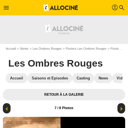
profil
menu
search
Accueil
Séries
Les Ombres Rouges
Posters Les Ombres Rouges
Posters Les Ombres Rouges S01
Les Ombres Rouges
Accueil
Saisons et Episodes
Casting
News
Vidéo
RETOUR À LA GALERIE
7
/ 8 Photos