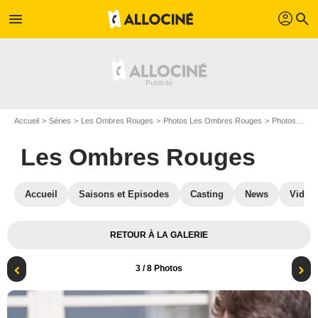
profil
menu
search
Accueil
Séries
Les Ombres Rouges
Photos Les Ombres Rouges
Photos Les Ombres Rouges S01
Les Ombres Rouges
Accueil
Saisons et Episodes
Casting
News
Vidéo
RETOUR À LA GALERIE
3
/ 8 Photos