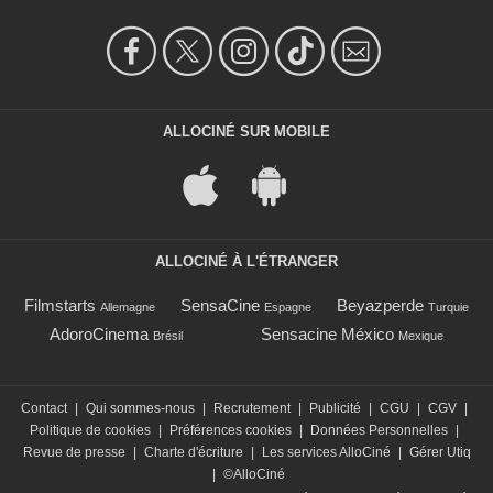
ALLOCINÉ SUR MOBILE
ALLOCINÉ À L'ÉTRANGER
Filmstarts
SensaCine
Beyazperde
Allemagne
Espagne
Turquie
AdoroCinema
Sensacine México
Brésil
Mexique
Contact
|
Qui sommes-nous
|
Recrutement
|
Publicité
|
CGU
|
CGV
|
Politique de cookies
|
Préférences cookies
|
Données Personnelles
|
Revue de presse
|
Charte d'écriture
|
Les services AlloCiné
|
Gérer Utiq
|
©AlloCiné