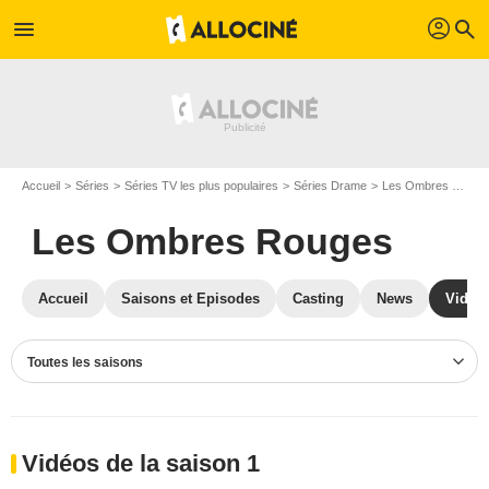
profil
menu
search
Accueil
Séries
Séries TV les plus populaires
Séries Drame
Les Ombres Rouges
Les Ombres Rouges
Accueil
Saisons et Episodes
Casting
News
Vidéo
Toutes les saisons
Vidéos de la saison 1