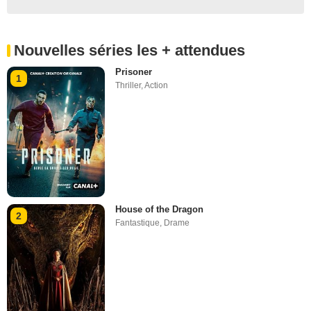
Nouvelles séries les + attendues
Prisoner
1
Thriller
,
Action
House of the Dragon
2
Fantastique
,
Drame