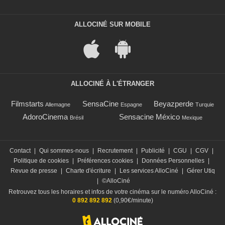
ALLOCINÉ SUR MOBILE
ALLOCINÉ À L'ÉTRANGER
Filmstarts
SensaCine
Beyazperde
Allemagne
Espagne
Turquie
AdoroCinema
Sensacine México
Brésil
Mexique
Contact
|
Qui sommes-nous
|
Recrutement
|
Publicité
|
CGU
|
CGV
|
Politique de cookies
|
Préférences cookies
|
Données Personnelles
|
Revue de presse
|
Charte d'écriture
|
Les services AlloCiné
|
Gérer Utiq
|
©AlloCiné
Retrouvez tous les horaires et infos de votre cinéma sur le numéro AlloCiné :
0 892 892 892
(0,90€/minute)