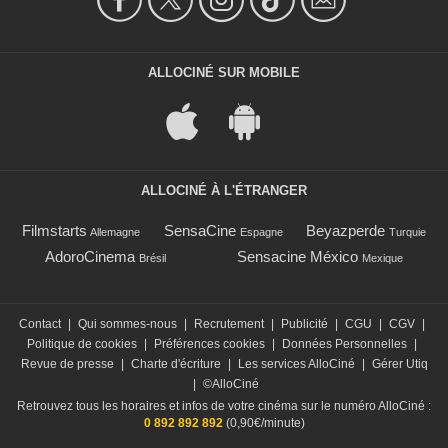
ALLOCINÉ SUR MOBILE
ALLOCINÉ À L'ÉTRANGER
Filmstarts
SensaCine
Beyazperde
Allemagne
Espagne
Turquie
AdoroCinema
Sensacine México
Brésil
Mexique
Contact
|
Qui sommes-nous
|
Recrutement
|
Publicité
|
CGU
|
CGV
|
Politique de cookies
|
Préférences cookies
|
Données Personnelles
|
Revue de presse
|
Charte d'écriture
|
Les services AlloCiné
|
Gérer Utiq
|
©AlloCiné
Retrouvez tous les horaires et infos de votre cinéma sur le numéro AlloCiné :
0 892 892 892
(0,90€/minute)