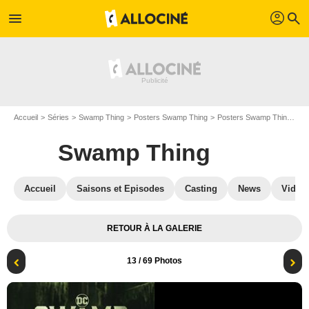
profil
menu
search
Accueil
Séries
Swamp Thing
Posters Swamp Thing
Posters Swamp Thing S01
Swamp Thing
Accueil
Saisons et Episodes
Casting
News
Vidéo
RETOUR À LA GALERIE
13
/ 69 Photos