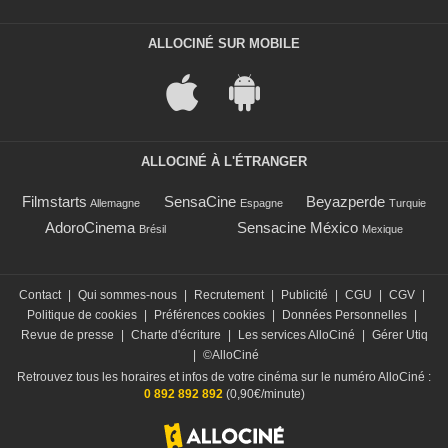
ALLOCINÉ SUR MOBILE
ALLOCINÉ À L'ÉTRANGER
Filmstarts
SensaCine
Beyazperde
Allemagne
Espagne
Turquie
AdoroCinema
Sensacine México
Brésil
Mexique
Contact
|
Qui sommes-nous
|
Recrutement
|
Publicité
|
CGU
|
CGV
|
Politique de cookies
|
Préférences cookies
|
Données Personnelles
|
Revue de presse
|
Charte d'écriture
|
Les services AlloCiné
|
Gérer Utiq
|
©AlloCiné
Retrouvez tous les horaires et infos de votre cinéma sur le numéro AlloCiné :
0 892 892 892
(0,90€/minute)