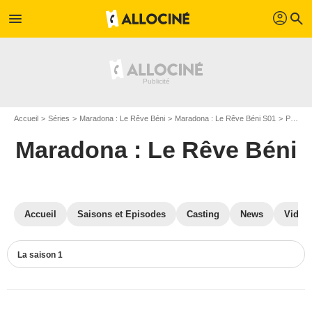
profil
menu
search
Accueil
Séries
Maradona : Le Rêve Béni
Maradona : Le Rêve Béni S01
Photos Maradona : Le Rêve Béni
Maradona : Le Rêve Béni
Accueil
Saisons et Episodes
Casting
News
Vidéo
La saison 1