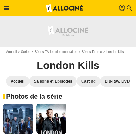
profil
menu
search
Accueil
Séries
Séries TV les plus populaires
Séries Drame
London Kills
Photo
London Kills
Accueil
Saisons et Episodes
Casting
Blu-Ray, DVD
Photos de la série