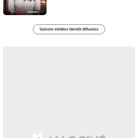
Saisons inédites bientôt diffusées