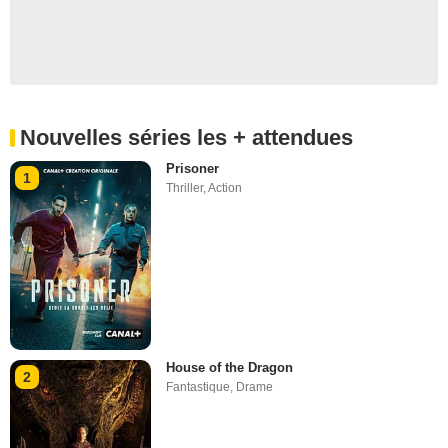
Nouvelles séries les + attendues
Prisoner
1
Thriller
,
Action
House of the Dragon
2
Fantastique
,
Drame