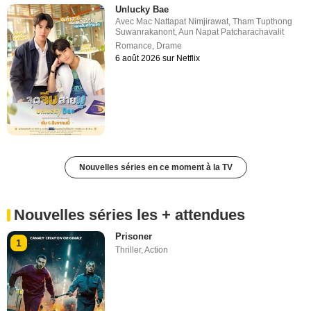
Unlucky Bae
Avec
Mac Nattapat Nimjirawat
,
Tham Tupthong
Suwanrakanont
,
Aun Napat Patcharachavalit
Romance
,
Drame
6 août 2026 sur Netflix
Nouvelles séries en ce moment à la TV
Nouvelles séries les + attendues
Prisoner
1
Thriller
,
Action