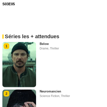
S03E05
Séries les + attendues
Below
1
Drame
,
Thriller
Neuromancien
2
Science Fiction
,
Thriller