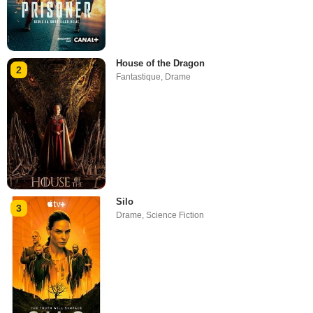
House of the Dragon
2
Fantastique
,
Drame
Silo
3
Drame
,
Science Fiction