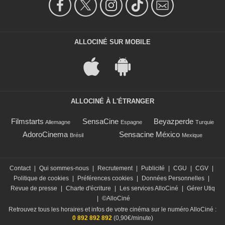
ALLOCINÉ SUR MOBILE
ALLOCINÉ À L'ÉTRANGER
Filmstarts
SensaCine
Beyazperde
Allemagne
Espagne
Turquie
AdoroCinema
Sensacine México
Brésil
Mexique
Contact
|
Qui sommes-nous
|
Recrutement
|
Publicité
|
CGU
|
CGV
|
Politique de cookies
|
Préférences cookies
|
Données Personnelles
|
Revue de presse
|
Charte d'écriture
|
Les services AlloCiné
|
Gérer Utiq
|
©AlloCiné
Retrouvez tous les horaires et infos de votre cinéma sur le numéro AlloCiné :
0 892 892 892
(0,90€/minute)