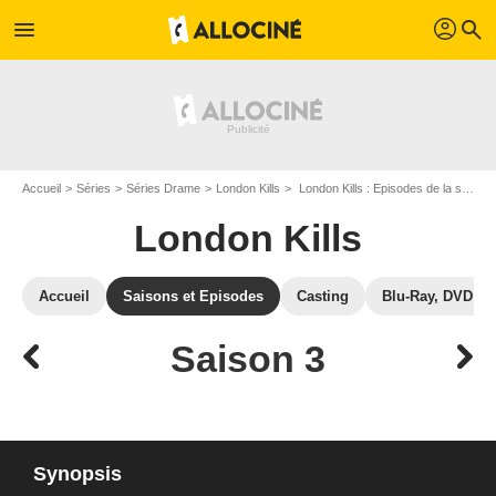
profil
menu
search
Accueil
Séries
Séries Drame
London Kills
London Kills : Episodes de la saison 3
London Kills
Accueil
Saisons et Episodes
Casting
Blu-Ray, DVD
Saison 3
Synopsis