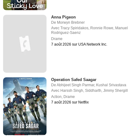
Anna Pigeon
De
Morwyn Brebner
Avec
Tracy Spiridakos
,
Ronnie Rowe
,
Manuel
Rodriguez-Saenz
Drame
7 août 2026 sur USA Network Inc.
Operation Safed Saagar
De
Abhijeet Singh Parmar
,
Kushal Srivastava
Avec
Harssh Singh
,
Siddharth
,
Jimmy Shergill
Action
,
Drame
7 août 2026 sur Netflix