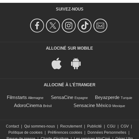
SUIVEZ-NOUS
ALLOCINÉ SUR MOBILE
ALLOCINÉ À L'ÉTRANGER
Filmstarts
SensaCine
Beyazperde
Allemagne
Espagne
Turquie
AdoroCinema
Sensacine México
Brésil
Mexique
Contact
|
Qui sommes-nous
|
Recrutement
|
Publicité
|
CGU
|
CGV
|
Politique de cookies
|
Préférences cookies
|
Données Personnelles
|
Revue de presse
|
Charte d'écriture
|
Les services AlloCiné
|
Gérer Utiq