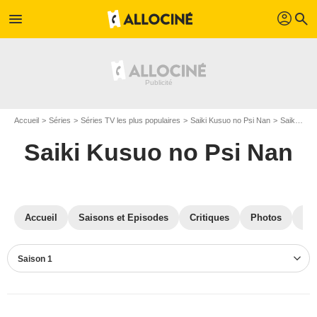
profil
menu
search
Accueil
Séries
Séries TV les plus populaires
Saiki Kusuo no Psi Nan
Saiki Kusuo no Psi Nan S01
Saiki Kusuo no Psi Nan
Accueil
Saisons et Episodes
Critiques
Photos
Sér
Saison 1