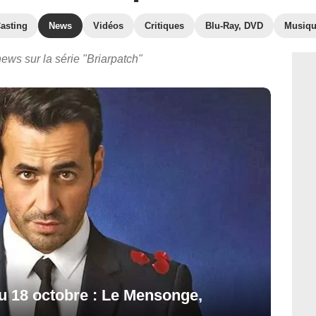
asting
News
Vidéos
Critiques
Blu-Ray, DVD
Musiq
ews sur la série "Briarpatch"
au 18 octobre : Le Mensonge,