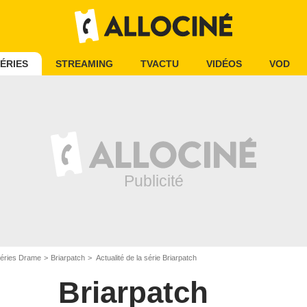
ÉRIES
STREAMING
TVACTU
VIDÉOS
VOD
éries Drame
Briarpatch
Actualité de la série Briarpatch
Briarpatch