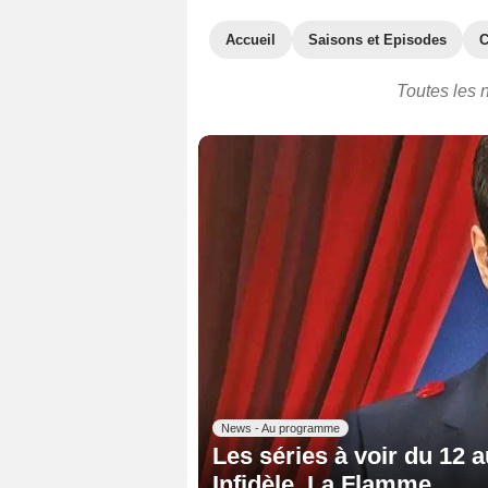
Accueil
Saisons et Episodes
C
Toutes les n
News - Au programme
Les séries à voir du 12 
Infidèle, La Flamme...