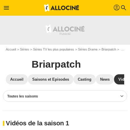
profil
menu
search
Accueil
Séries
Séries TV les plus populaires
Séries Drame
Briarpatch
Vidéos Briarpatch
Briarpatch
Accueil
Saisons et Episodes
Casting
News
Vidéo
Toutes les saisons
Vidéos de la saison 1