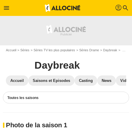
profil
menu
search
Accueil
Séries
Séries TV les plus populaires
Séries Drame
Daybreak
Photos Daybreak
Daybreak
Accueil
Saisons et Episodes
Casting
News
Vidéo
Toutes les saisons
Photo de la saison 1