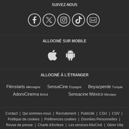
SUIVEZ-NOUS
ALLOCINÉ SUR MOBILE
ALLOCINÉ À L'ÉTRANGER
Filmstarts
SensaCine
Beyazperde
Allemagne
Espagne
Turquie
AdoroCinema
Sensacine México
Brésil
Mexique
Contact
|
Qui sommes-nous
|
Recrutement
|
Publicité
|
CGU
|
CGV
|
Politique de cookies
|
Préférences cookies
|
Données Personnelles
|
Revue de presse
|
Charte d'écriture
|
Les services AlloCiné
|
Gérer Utiq