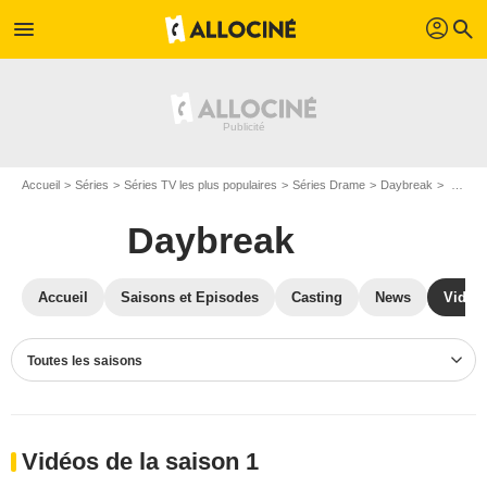
profil
menu
search
Accueil
Séries
Séries TV les plus populaires
Séries Drame
Daybreak
Vidéos Daybreak
Daybreak
Accueil
Saisons et Episodes
Casting
News
Vidéo
Toutes les saisons
Vidéos de la saison 1