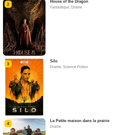
House of the Dragon
2
Fantastique
,
Drame
Silo
3
Drame
,
Science Fiction
La Petite maison dans la prairie
4
Drame