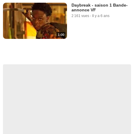
Daybreak - saison 1 Bande-
annonce VF
2 161 vues
-
Il y a 6 ans
1:00