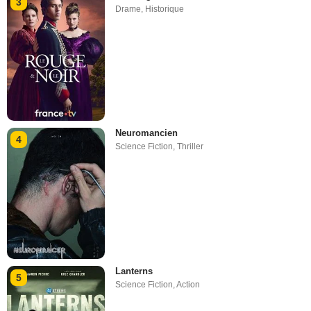
3
Drame
,
Historique
Neuromancien
4
Science Fiction
,
Thriller
Lanterns
5
Science Fiction
,
Action