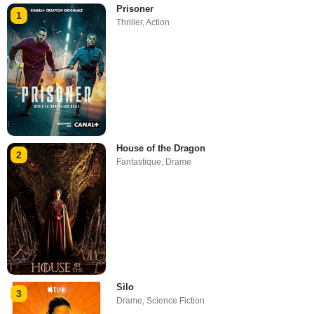
Prisoner
1
Thriller
,
Action
House of the Dragon
2
Fantastique
,
Drame
Silo
3
Drame
,
Science Fiction