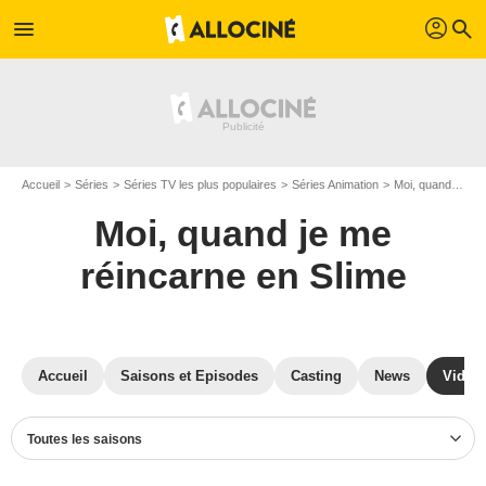
profil
menu
search
Accueil
Séries
Séries TV les plus populaires
Séries Animation
Moi, quand je me réincarne en Slime
Moi, quand je me
réincarne en Slime
Accueil
Saisons et Episodes
Casting
News
Vidéo
Toutes les saisons