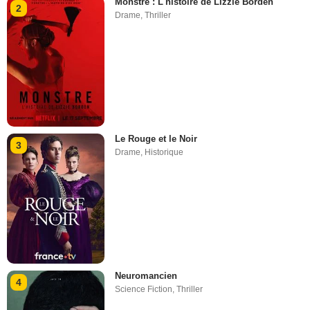
Monstre : L'histoire de Lizzie Borden
2
Drame
,
Thriller
Le Rouge et le Noir
3
Drame
,
Historique
Neuromancien
4
Science Fiction
,
Thriller