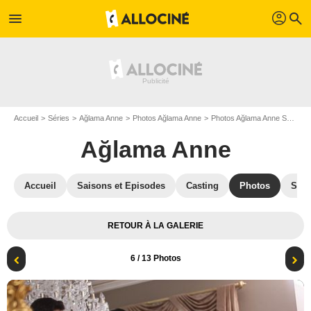
profil
menu
search
Accueil
Séries
Ağlama Anne
Photos Ağlama Anne
Photos Ağlama Anne S01
A
Ağlama Anne
Accueil
Saisons et Episodes
Casting
Photos
Séri
RETOUR À LA GALERIE
6
/ 13 Photos