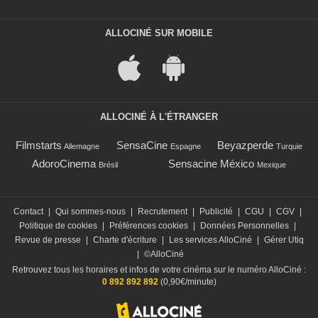
ALLOCINÉ SUR MOBILE
ALLOCINÉ À L'ÉTRANGER
Filmstarts
SensaCine
Beyazperde
Allemagne
Espagne
Turquie
AdoroCinema
Sensacine México
Brésil
Mexique
Contact
|
Qui sommes-nous
|
Recrutement
|
Publicité
|
CGU
|
CGV
|
Politique de cookies
|
Préférences cookies
|
Données Personnelles
|
Revue de presse
|
Charte d'écriture
|
Les services AlloCiné
|
Gérer Utiq
|
©AlloCiné
Retrouvez tous les horaires et infos de votre cinéma sur le numéro AlloCiné :
0 892 892 892
(0,90€/minute)