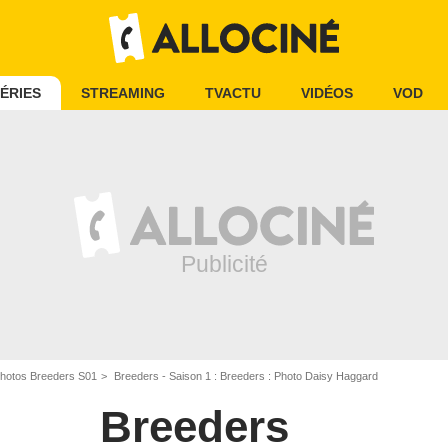
ÉRIES
STREAMING
TVACTU
VIDÉOS
VOD
hotos Breeders S01
Breeders - Saison 1 : Breeders : Photo Daisy Haggard
Breeders