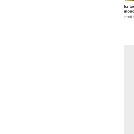
Ici t
mouch
jeudi 