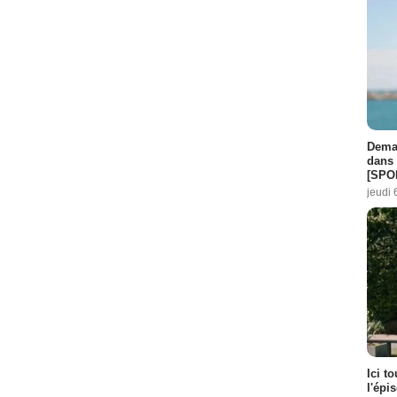
Demai
dans 
[SPO
jeudi 
Ici t
l'épi