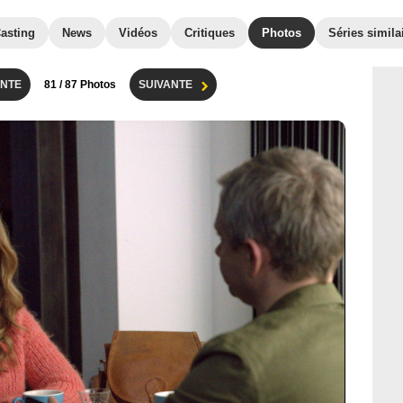
asting
News
Vidéos
Critiques
Photos
Séries simila
NTE
81
/ 87 Photos
SUIVANTE