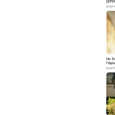
[SPO
jeudi 
Un Si
l’épi
jeudi 