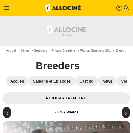
profil
menu
search
Accueil
Séries
Breeders
Photos Breeders
Photos Breeders S01
Breeders - Saison 1 : Breeders : Photo Martin Freeman, Alun Armstrong
Breeders
Accueil
Saisons et Episodes
Casting
News
Vidéo
RETOUR À LA GALERIE
76
/ 87 Photos