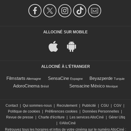
ALLOCINÉ SUR MOBILE
ALLOCINÉ À L'ÉTRANGER
Filmstarts
SensaCine
Beyazperde
Allemagne
Espagne
Turquie
AdoroCinema
Sensacine México
Brésil
Mexique
Contact
|
Qui sommes-nous
|
Recrutement
|
Publicité
|
CGU
|
CGV
|
Politique de cookies
|
Préférences cookies
|
Données Personnelles
|
Revue de presse
|
Charte d'écriture
|
Les services AlloCiné
|
Gérer Utiq
|
©AlloCiné
Retrouvez tous les horaires et infos de votre cinéma sur le numéro AlloCiné :