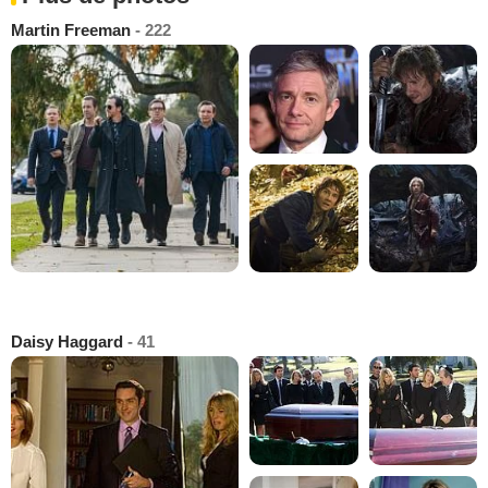
Martin Freeman
- 222
Daisy Haggard
- 41