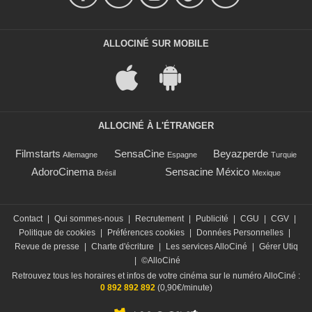
ALLOCINÉ SUR MOBILE
ALLOCINÉ À L'ÉTRANGER
Filmstarts
SensaCine
Beyazperde
Allemagne
Espagne
Turquie
AdoroCinema
Sensacine México
Brésil
Mexique
Contact
|
Qui sommes-nous
|
Recrutement
|
Publicité
|
CGU
|
CGV
|
Politique de cookies
|
Préférences cookies
|
Données Personnelles
|
Revue de presse
|
Charte d'écriture
|
Les services AlloCiné
|
Gérer Utiq
|
©AlloCiné
Retrouvez tous les horaires et infos de votre cinéma sur le numéro AlloCiné :
0 892 892 892
(0,90€/minute)