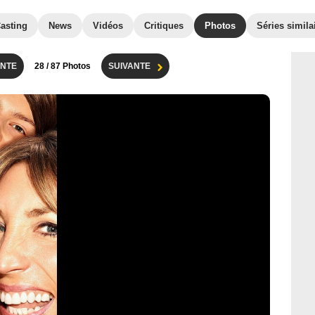
asting
News
Vidéos
Critiques
Photos
Séries simila
NTE
28
/ 87 Photos
SUIVANTE