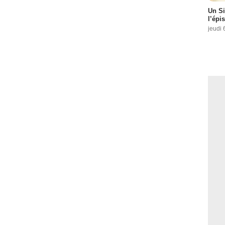
Un Si
l’épi
jeudi 