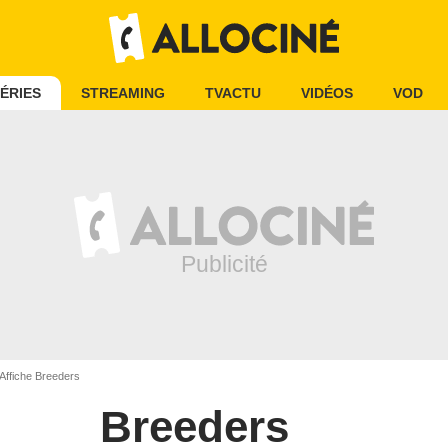
ÉRIES
STREAMING
TVACTU
VIDÉOS
VOD
Affiche Breeders
Breeders