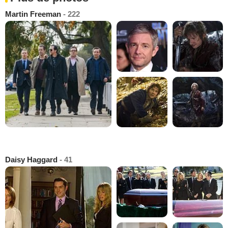
Martin Freeman
- 222
Daisy Haggard
- 41