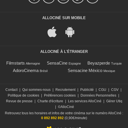
ALLOCINÉ SUR MOBILE
ALLOCINÉ À L'ÉTRANGER
Filmstarts
SensaCine
Beyazperde
Allemagne
Espagne
Turquie
AdoroCinema
Sensacine México
Brésil
Mexique
Contact
|
Qui sommes-nous
|
Recrutement
|
Publicité
|
CGU
|
CGV
|
Politique de cookies
|
Préférences cookies
|
Données Personnelles
|
Revue de presse
|
Charte d'écriture
|
Les services AlloCiné
|
Gérer Utiq
|
©AlloCiné
Retrouvez tous les horaires et infos de votre cinéma sur le numéro AlloCiné :
0 892 892 892
(0,90€/minute)