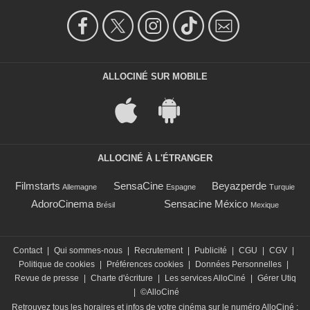
ALLOCINÉ SUR MOBILE
ALLOCINÉ À L'ÉTRANGER
Filmstarts
SensaCine
Beyazperde
Allemagne
Espagne
Turquie
AdoroCinema
Sensacine México
Brésil
Mexique
Contact
|
Qui sommes-nous
|
Recrutement
|
Publicité
|
CGU
|
CGV
|
Politique de cookies
|
Préférences cookies
|
Données Personnelles
|
Revue de presse
|
Charte d'écriture
|
Les services AlloCiné
|
Gérer Utiq
|
©AlloCiné
Retrouvez tous les horaires et infos de votre cinéma sur le numéro AlloCiné :