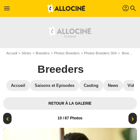
profil
menu
search
Accueil
Séries
Breeders
Photos Breeders
Photos Breeders S04
Breeders - Saison 4 : Breeders : Photo Zoë Athena
Breeders
Accueil
Saisons et Episodes
Casting
News
Vidéo
RETOUR À LA GALERIE
10
/ 87 Photos