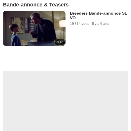
Bande-annonce & Teasers
Breeders Bande-annonce S1
VO
19 814 vues
-
Il y a 6 ans
2:17