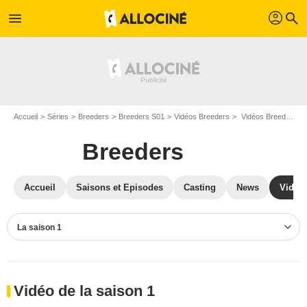
profil
menu
search
Accueil
Séries
Breeders
Breeders S01
Vidéos Breeders
Vidéos Breeders S01
Breeders
Accueil
Saisons et Episodes
Casting
News
Vidéo
La saison 1
Vidéo de la saison 1