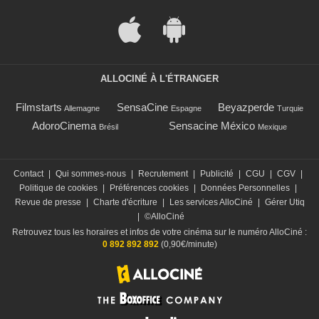
ALLOCINÉ À L'ÉTRANGER
Filmstarts
SensaCine
Beyazperde
Allemagne
Espagne
Turquie
AdoroCinema
Sensacine México
Brésil
Mexique
Contact
|
Qui sommes-nous
|
Recrutement
|
Publicité
|
CGU
|
CGV
|
Politique de cookies
|
Préférences cookies
|
Données Personnelles
|
Revue de presse
|
Charte d'écriture
|
Les services AlloCiné
|
Gérer Utiq
|
©AlloCiné
Retrouvez tous les horaires et infos de votre cinéma sur le numéro AlloCiné :
0 892 892 892
(0,90€/minute)