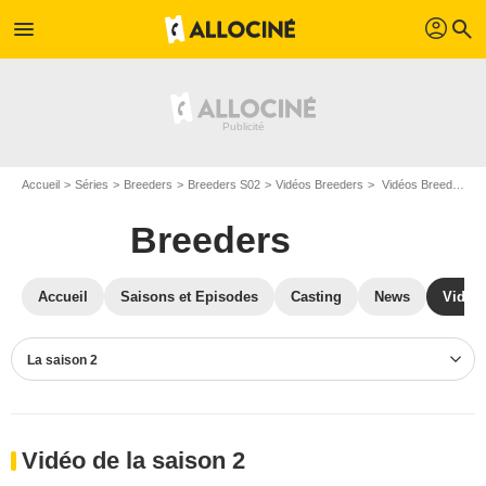
profil
menu
search
Accueil
Séries
Breeders
Breeders S02
Vidéos Breeders
Vidéos Breeders S02
Breeders
Accueil
Saisons et Episodes
Casting
News
Vidéo
La saison 2
Vidéo de la saison 2