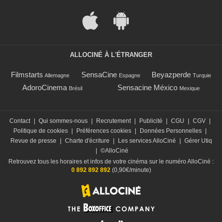
ALLOCINÉ À L'ÉTRANGER
Filmstarts
SensaCine
Beyazperde
Allemagne
Espagne
Turquie
AdoroCinema
Sensacine México
Brésil
Mexique
Contact
|
Qui sommes-nous
|
Recrutement
|
Publicité
|
CGU
|
CGV
|
Politique de cookies
|
Préférences cookies
|
Données Personnelles
|
Revue de presse
|
Charte d'écriture
|
Les services AlloCiné
|
Gérer Utiq
|
©AlloCiné
Retrouvez tous les horaires et infos de votre cinéma sur le numéro AlloCiné :
0 892 892 892
(0,90€/minute)