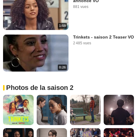
annonce VO
881 vues
1:59
Trinkets - saison 2 Teaser VO
2 485 vues
0:26
Photos de la saison 2