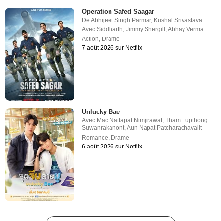
Operation Safed Saagar
De
Abhijeet Singh Parmar
,
Kushal Srivastava
Avec
Siddharth
,
Jimmy Shergill
,
Abhay Verma
Action
,
Drame
7 août 2026 sur Netflix
Unlucky Bae
Avec
Mac Nattapat Nimjirawat
,
Tham Tupthong
Suwanrakanont
,
Aun Napat Patcharachavalit
Romance
,
Drame
6 août 2026 sur Netflix