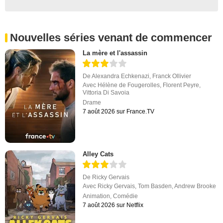
Nouvelles séries venant de commencer
La mère et l'assassin
De
Alexandra Echkenazi
,
Franck Ollivier
Avec
Hélène de Fougerolles
,
Florent Peyre
,
Vittoria Di Savoia
Drame
7 août 2026 sur France.TV
Alley Cats
De
Ricky Gervais
Avec
Ricky Gervais
,
Tom Basden
,
Andrew Brooke
Animation
,
Comédie
7 août 2026 sur Netflix