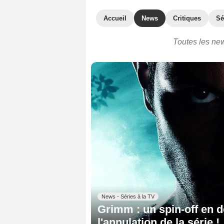
Accueil
News
Critiques
Sé
Toutes les new
News - Séries à la TV
Grimm : un spin-off en 
l'annulation de la série !