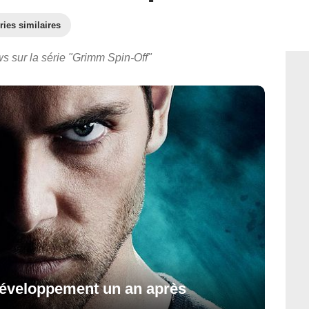
ries similaires
s sur la série "Grimm Spin-Off"
développement un an après