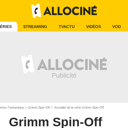
ÉRIES
STREAMING
TVACTU
VIDÉOS
VOD
éries Fantastique
Grimm Spin-Off
Actualité de la série Grimm Spin-Off
Grimm Spin-Off