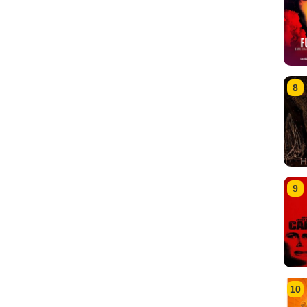
8
9
10