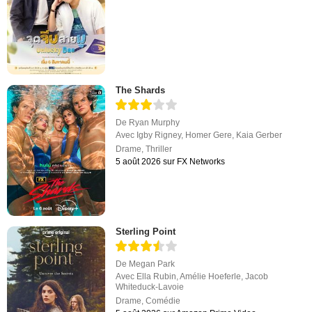
The Shards
De
Ryan Murphy
Avec
Igby Rigney
,
Homer Gere
,
Kaia Gerber
Drame
,
Thriller
5 août 2026 sur FX Networks
Sterling Point
De
Megan Park
Avec
Ella Rubin
,
Amélie Hoeferle
,
Jacob
Whiteduck-Lavoie
Drame
,
Comédie