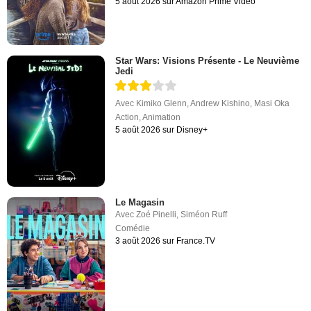
5 août 2026 sur Amazon Prime Video
Star Wars: Visions Présente - Le Neuvième
Jedi
Avec
Kimiko Glenn
,
Andrew Kishino
,
Masi Oka
Action
,
Animation
5 août 2026 sur Disney+
Le Magasin
Avec
Zoé Pinelli
,
Siméon Ruff
Comédie
3 août 2026 sur France.TV