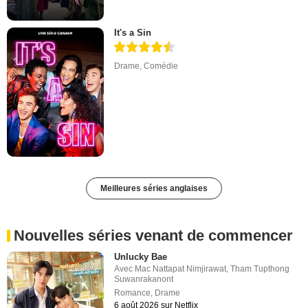
It's a Sin
Drame
,
Comédie
Meilleures séries anglaises
Nouvelles séries venant de commencer
Unlucky Bae
Avec
Mac Nattapat Nimjirawat
,
Tham Tupthong
Suwanrakanont
Romance
,
Drame
6 août 2026 sur Netflix