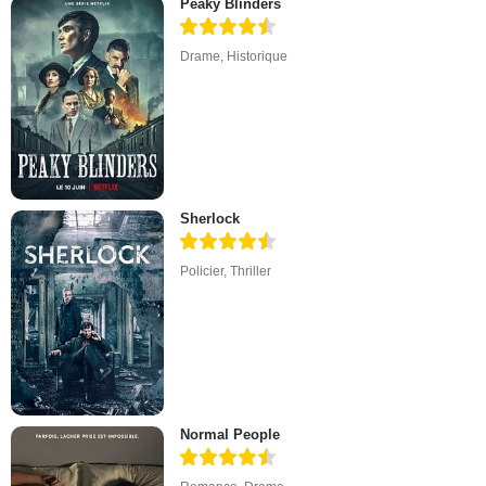
Peaky Blinders
Drame
,
Historique
Sherlock
Policier
,
Thriller
Normal People