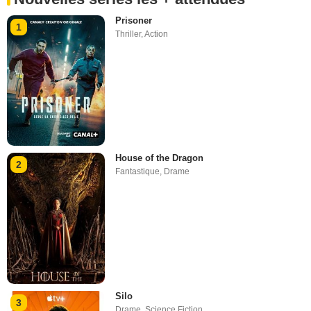
Prisoner
1
Thriller
,
Action
House of the Dragon
2
Fantastique
,
Drame
Silo
3
Drame
,
Science Fiction