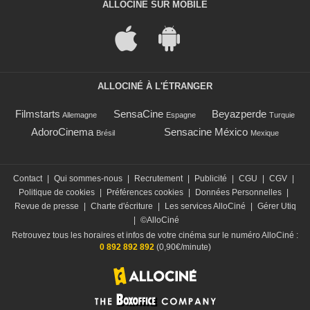
ALLOCINÉ SUR MOBILE
ALLOCINÉ À L'ÉTRANGER
Filmstarts
SensaCine
Beyazperde
Allemagne
Espagne
Turquie
AdoroCinema
Sensacine México
Brésil
Mexique
Contact
|
Qui sommes-nous
|
Recrutement
|
Publicité
|
CGU
|
CGV
|
Politique de cookies
|
Préférences cookies
|
Données Personnelles
|
Revue de presse
|
Charte d'écriture
|
Les services AlloCiné
|
Gérer Utiq
|
©AlloCiné
Retrouvez tous les horaires et infos de votre cinéma sur le numéro AlloCiné :
0 892 892 892
(0,90€/minute)