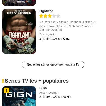
Fightland
De
Damione Macedon
,
Raphael Jackson Jr.
Avec
Howard Charles
,
Nicholas Pinnock
,
Deborah Ayorinde
Drame
,
Action
31 juillet 2026 sur Starz
Nouvelles séries en ce moment à la TV
Séries TV les + populaires
GIGN
1
Action
,
Drame
22 juillet 2026 sur Netflix