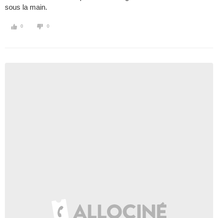
sous la main.
0
0